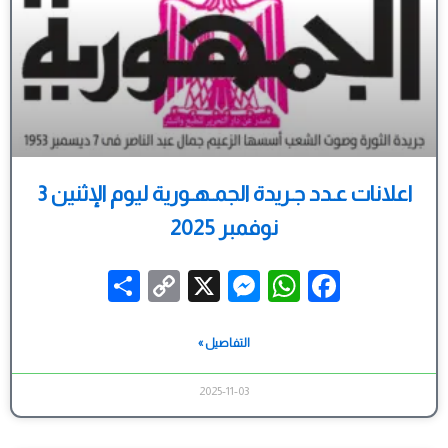
اعلانات عـدد جـريدة الجمـهـورية ليوم الإثنين 3
نوفمبر 2025
Share
Messenger
Copy
WhatsApp
X
Facebook
Link
التفاصيل »
2025-11-03