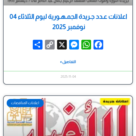
اعلانات عـدد جـريدة الجمـهـورية ليوم الثلاثاء 04
نوفمبر 2025
Share
Messenger
Copy
WhatsApp
X
Facebook
Link
التفاصيل »
2025-11-04
اعلانات المناقصات