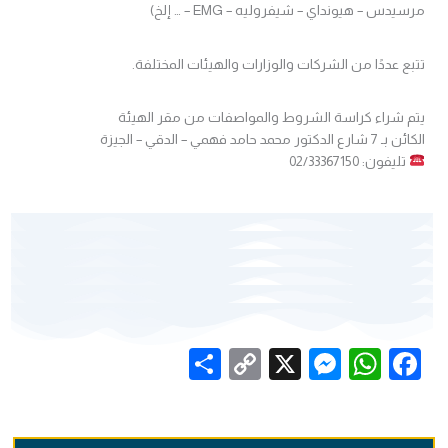
مرسيدس – هيونداي – شيفروليه – EMG – … إلخ)
تتبع عددًا من الشركات والوزارات والهيئات المختلفة.
يتم شراء كراسة الشروط والمواصفات من مقر الهيئة
الكائن بـ 7 شارع الدكتور محمد حامد فهمي – الدقي – الجيزة
تليفون: 02/33367150
Share
Messenger
Copy
WhatsApp
X
Facebook
Link